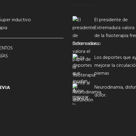
Super inductivo
El presidente de
apia
Extremadura valora 
de la fisioterapia fre
dolor crónico
ENTOS
ÍAS
Los deportes que a
mejorar la circulació
piernas
Neurodinamia, disfu
EVIA
dolor.