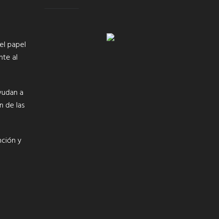
el papel
nte al
yudan a
n de las
nción y