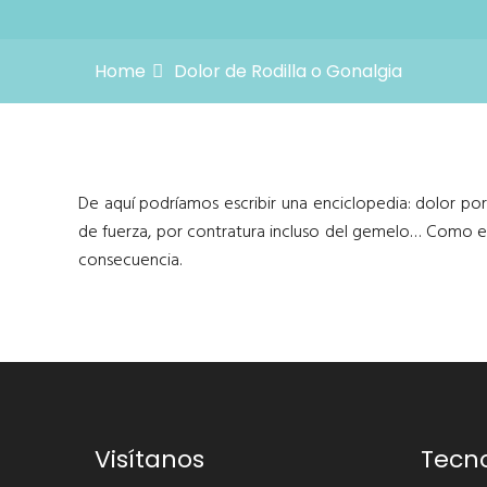
Home
Dolor de Rodilla o Gonalgia
De aquí podríamos escribir una enciclopedia: dolor por ar
de fuerza, por contratura incluso del gemelo… Como en
consecuencia.
Visítanos
Tecn