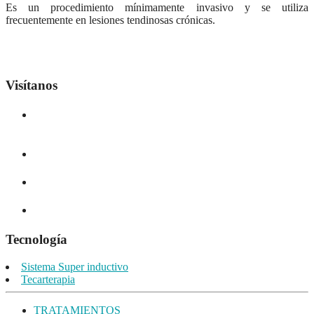
Es un procedimiento mínimamente invasivo y se utiliza
frecuentemente en lesiones tendinosas crónicas.
Visítanos
Glorieta de Eduardo Díaz de Teherán s/n Junto a la Plaza de Toros
06300 - Zafra (Badajoz)
info@fisiozafra.com
609 343 598
Lun/Vie: 9:00-14:00 / 16:.00-20:00
Tecnología
Sistema Super inductivo
Tecarterapia
TRATAMIENTOS