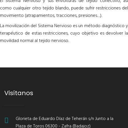
El Sistema Nervioso y sus envolturas de tejido conectivo, así
como cualquier otro tejido blando, puede sufrir restricciones del
movimiento (atrapamientos, tracciones, presiones…).
La movilización del Sistema Nervioso es un método diagnóstico y
terapéutico de estas restricciones, cuyo objetivo es devolver la
movilidad normal al tejido nervioso.
Visítanos
Glorieta de Eduardo Díaz de Teherán s/n Junto a la
Plaza de Toros 06300 - Zafra (Badajoz)