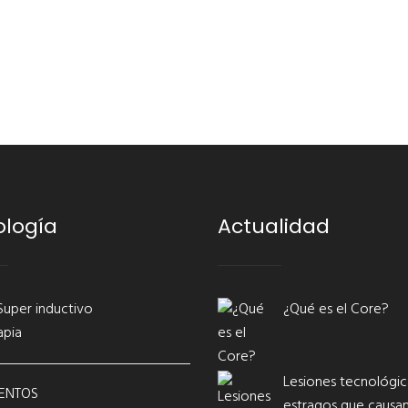
ología
Actualidad
Super inductivo
¿Qué es el Core?
apia
Lesiones tecnológica
ENTOS
estragos que causan